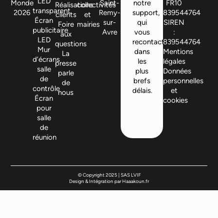
LED
Monde
Saint-
notre
FR10
Réalisations
collectivités
transparent
2026
Remy-
support,
839544764
clients
et
Écran
sur-
qui
SIREN
Foire
mairies
publicitaire
Avre
vous
:
aux
LED
recontactera
839544764
questions
Mur
dans
Mentions
La
d’écrans
les
légales
presse
salle
plus
Données
parle
de
brefs
personnelles
de
contrôle
délais.
et
nous
Écran
cookies
pour
salle
de
réunion
© Copyright 2025 | SAS LVIF
Design & Intégration par Haaakoun.fr