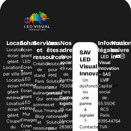
Location
Achat
Services
Vous
Nos
Informatio
Nous
et
êtes
adresses
légales
suivre
Location
Écran
SAV
écran
géant
ressources
?
Siège
LED
LED
géant
LED
social
Visual
Création
Solutions
Visual
Location
Écran
49 rue
Innovation
de
pour
Innovation
géant
par ville
de
– SAS
stand
PME
LED
Location
Ponthieu,
Un
LVIF
Paris
Solutions
extérieur
écran
75008
dysfonctionnement
Capital
Réalisation
pour
Écran
géant
Paris
ou
social
événementielle
grandes
géant
extérieur
Centre
une
de
Qui
entreprises
LED
Location
logistique
panne
55.550€
sommes-
et
intérieur
écran
15 rue
à
RCS
nous ?
marques
Mur
géant
de
signaler
Paris
Blog
nationales
d’images
Coupe
l’Ancienne,
?
839544764
et
Solutions
Écran
du
28380
Contactez
TVA :
ressources
pour