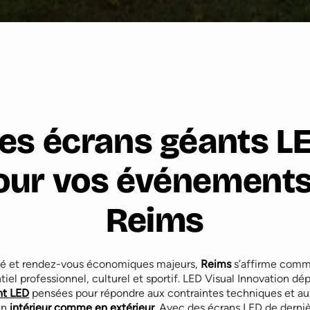
es écrans géants L
our vos événements
Reims
ssé et rendez-vous économiques majeurs,
Reims
s’affirme comme
el professionnel, culturel et sportif. LED Visual Innovation dép
nt LED
pensées pour répondre aux contraintes techniques et au
en
intérieur comme en extérieur
. Avec des écrans LED de derni