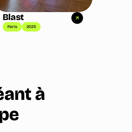
Blast
Paris
2025
éant à
ype