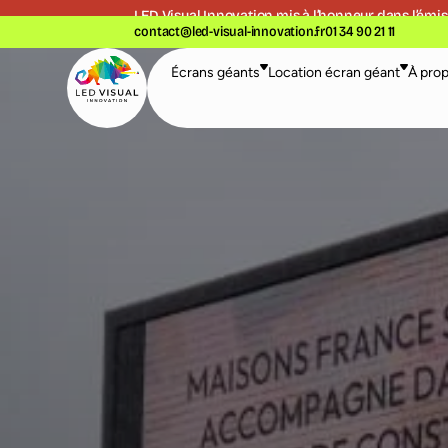
LED Visual Innovation mis à l’honneur dans l’
émis
contact@led-visual-innovation.fr
01 34 90 21 11
Écrans géants
Location écran géant
À pro