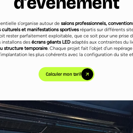
d’événement
mentielle s’organise autour de
salons professionnels, convention
 culturels et manifestations sportives
répartis sur différents si
oit rester parfaitement exploitable, que ce soit pour une prise
s installons des
écrans géants LED
adaptés aux contraintes du li
ou structure temporaire
. Chaque projet fait l’objet d’un repérage
l’implantation les plus cohérents avec la configuration du site et
Calculer mon tarif
els
Conférences
Fan zones sportives
Studios