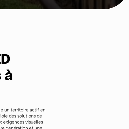
ED
 à
 un territoire actif en
loie des solutions de
x exigences visuelles
ère génération et une