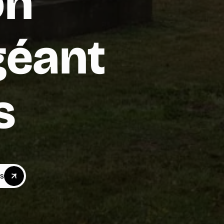
on
géant
s
ns