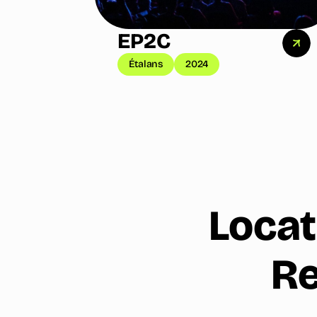
EP2C
Étalans
2024
Locat
Re