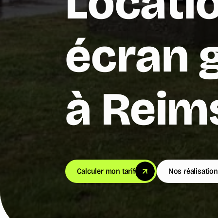
Locati
écran 
à Reim
Calculer mon tarif
Nos réalisatio