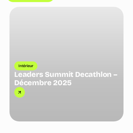
Intérieur
Leaders Summit Decathlon –
P
Décembre 2025
l
H
d