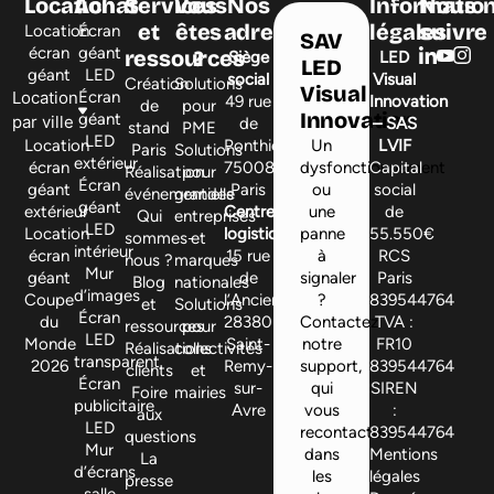
Location
Achat
Services
Vous
Nos
Informatio
Nous
et
êtes
adresses
légales
suivre
Location
Écran
SAV
écran
géant
ressources
?
Siège
LED
LED
géant
LED
social
Visual
Création
Solutions
Visual
Location
Écran
49 rue
Innovation
de
pour
Innovation
géant
par ville
de
– SAS
stand
PME
LED
Location
Ponthieu,
Un
LVIF
Paris
Solutions
extérieur
écran
75008
dysfonctionnement
Capital
Réalisation
pour
Écran
géant
Paris
ou
social
événementielle
grandes
géant
extérieur
Centre
une
de
Qui
entreprises
LED
Location
logistique
panne
55.550€
sommes-
et
intérieur
écran
15 rue
à
RCS
nous ?
marques
Mur
géant
de
signaler
Paris
Blog
nationales
d’images
Coupe
l’Ancienne,
?
839544764
et
Solutions
Écran
du
28380
Contactez
TVA :
ressources
pour
LED
Monde
Saint-
notre
FR10
Réalisations
collectivités
transparent
2026
Remy-
support,
839544764
clients
et
Écran
sur-
qui
SIREN
Foire
mairies
publicitaire
Avre
vous
:
aux
LED
recontactera
839544764
questions
Mur
dans
Mentions
La
d’écrans
les
légales
presse