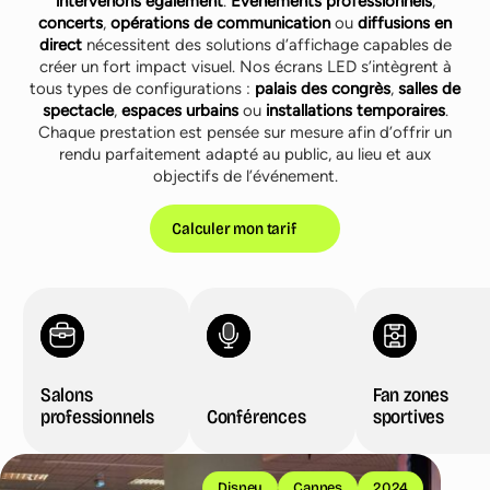
intervenons également
.
Événements professionnels
,
concerts
,
opérations de communication
ou
diffusions en
direct
nécessitent des solutions d’affichage capables de
créer un fort impact visuel. Nos écrans LED s’intègrent à
tous types de configurations :
palais des congrès
,
salles de
spectacle
,
espaces urbains
ou
installations temporaires
.
Chaque prestation est pensée sur mesure afin d’offrir un
rendu parfaitement adapté au public, au lieu et aux
objectifs de l’événement.
Calculer mon tarif
Salons
Fan zones
professionnels
Conférences
sportives
Salons professionnels
Conférences
Fan zones sportives
Disney
Cannes
2024