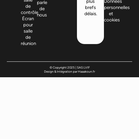
salle
plus
Données
parle
de
brefs
personnelles
de
contrôle
délais.
et
nous
Écran
cookies
pour
salle
de
réunion
© Copyright 2025 | SAS LVIF
Design & Intégration par Haaakoun.fr