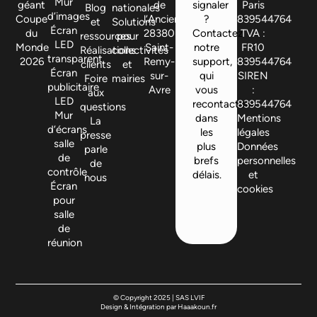
Mur
géant
de
signaler
Paris
Blog
nationales
d’images
Coupe
l’Ancienne,
?
839544764
et
Solutions
Écran
du
28380
Contactez
TVA :
ressources
pour
LED
Monde
Saint-
notre
FR10
Réalisations
collectivités
transparent
2026
Remy-
support,
839544764
clients
et
Écran
sur-
qui
SIREN
Foire
mairies
publicitaire
Avre
vous
:
aux
LED
recontactera
839544764
questions
Mur
dans
Mentions
La
d’écrans
les
légales
presse
salle
plus
Données
parle
de
brefs
personnelles
de
contrôle
délais.
et
nous
Écran
cookies
pour
salle
de
réunion
© Copyright 2025 | SAS LVIF
Design & Intégration par Haaakoun.fr