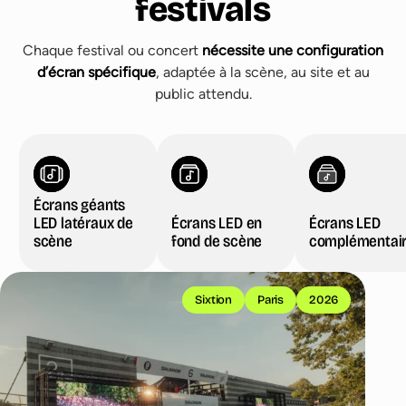
festivals
Chaque festival ou concert
nécessite une configuration
d’écran spécifique
, adaptée à la scène, au site et au
public attendu.
Écrans géants
LED latéraux de
Écrans LED en
Écrans LED
scène
fond de scène
complémentai
Écrans géants LED latéraux de scène
Sixtion
Paris
2026
Écrans LED en fond de scène
Écran LED complémentaires