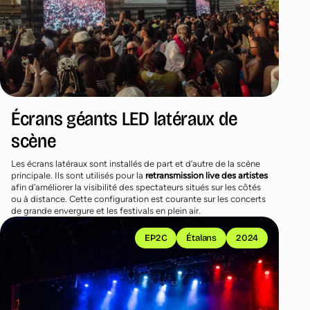
Écrans géants LED latéraux de
scène
Les écrans latéraux sont installés de part et d’autre de la scène
principale. Ils sont utilisés pour la
retransmission live des artistes
afin d’améliorer la visibilité des spectateurs situés sur les côtés
ou à distance. Cette configuration est courante sur les concerts
de grande envergure et les festivals en plein air.
EP2C
Étalans
2024