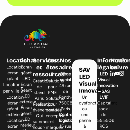
Location
Achat
Services
Vous
Nos
Informatio
Nous
et
êtes
adresses
légales
suivre
Location
Écran
SAV
écran
géant
ressources
?
Siège
LED
LED
géant
LED
social
Visual
Création
Solutions
Visual
Location
Écran
49 rue
Innovation
de
pour
Innovation
géant
par ville
de
– SAS
stand
PME
LED
Location
Ponthieu,
Un
LVIF
Paris
Solutions
extérieur
écran
75008
dysfonctionnement
Capital
Réalisation
pour
Écran
géant
Paris
ou
social
événementielle
grandes
géant
extérieur
Centre
une
de
Qui
entreprises
LED
Location
logistique
panne
55.550€
sommes-
et
intérieur
écran
15 rue
à
RCS
nous ?
marques