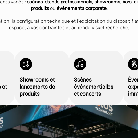
nts variés :
scènes
,
stands professionnels
,
showrooms
,
bars
,
d
produits
ou
événements corporate
.
tion, la configuration technique et l’exploitation du dispositif a
espace, à vos contraintes et au rendu visuel recherché.
Showrooms et
Scènes
Éve
 et
lancements de
événementielles
exp
produits
et concerts
imm
t lancements de produits
Scènes événementielles et concerts
rsives