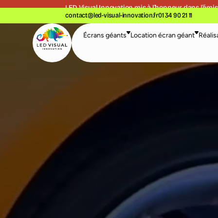
LED Visual Innovation mis à l’honneur dans l’
émis
contact@led-visual-innovation.fr
01 34 90 21 11
Écrans géants
Location écran géant
Réalis