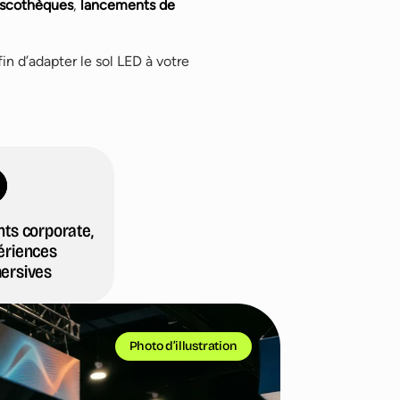
iscothèques
,
lancements de
fin d’adapter le sol LED à votre
nts corporate,
ériences
ersives
Photo d’illustration