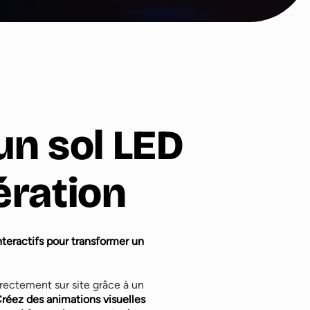
un sol LED
ération
nteractifs pour transformer un
irectement sur site grâce à un
réez des animations visuelles