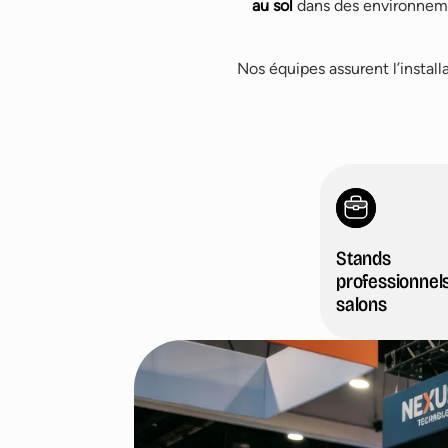
au sol
dans des environneme
Nos équipes assurent l’installa
Stands
professionnels
salons
Stands professionnels et salons
Showrooms e
Événements corporate et expériences imme