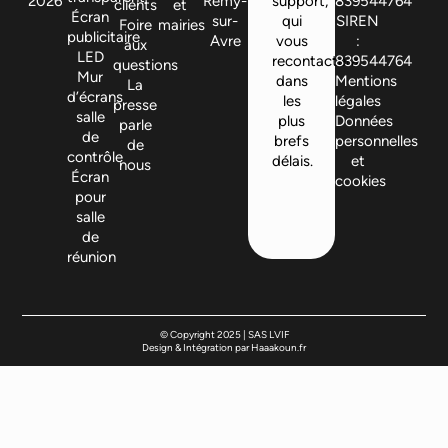
2026
Remy-
support,
839544764
clients
et
Écran
sur-
qui
SIREN
Foire
mairies
publicitaire
Avre
vous
:
aux
LED
recontactera
839544764
questions
Mur
dans
Mentions
La
d’écrans
les
légales
presse
salle
plus
Données
parle
de
brefs
personnelles
de
contrôle
délais.
et
nous
Écran
cookies
pour
salle
de
réunion
© Copyright 2025 | SAS LVIF
Design & Intégration par Haaakoun.fr