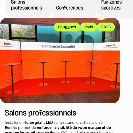
Salons
Fan zones
professionnels
Conférences
sportives
Salons professionnels
Conférences
Fan zones sportives
Bouygues
Paris
2026
Studios
Salons professionnels
Installer un
écran géant LED
sur un stand lors d’un salon à
Rennes
permet de
renforcer la visibilité de votre marque et de
marquer les esprits des visiteurs
. Qu’il soit fixé sur une structure