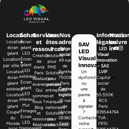
Location
Achat
Services
Vous
Nos
Informatio
Nous
et
êtes
adresses
légales
suivre
Location
Écran
SAV
écran
géant
ressources
?
Siège
LED
LED
géant
LED
social
Visual
Création
Solutions
Visual
Location
Écran
49 rue
Innovation
de
pour
Innovation
géant
par ville
de
– SAS
stand
PME
LED
Location
Ponthieu,
Un
LVIF
Paris
Solutions
extérieur
écran
75008
dysfonctionnement
Capital
Réalisation
pour
Écran
géant
Paris
ou
social
événementielle
grandes
géant
extérieur
Centre
une
de
Qui
entreprises
LED
Location
logistique
panne
55.550€
sommes-
et
intérieur
écran
15 rue
à
RCS
nous ?
marques
Mur
géant
de
signaler
Paris
Blog
nationales
d’images
Coupe
l’Ancienne,
?
839544764
et
Solutions
Écran
du
28380
Contactez
TVA :
ressources
pour
LED
Monde
Saint-
notre
FR10
Réalisations
collectivités
transparent