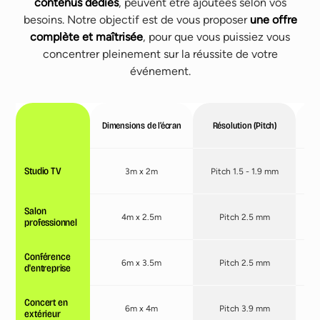
contenus dédiés
, peuvent être ajoutées selon vos
besoins. Notre objectif est de vous proposer
une offre
complète et maîtrisée
, pour que vous puissiez vous
concentrer pleinement sur la réussite de votre
événement.
Dimensions de l’écran
Résolution (Pitch)
D
Studio TV
3m x 2m
Pitch 1.5 - 1.9 mm
Salon
4m x 2.5m
Pitch 2.5 mm
professionnel
Conférence
6m x 3.5m
Pitch 2.5 mm
d'entreprise
Concert en
6m x 4m
Pitch 3.9 mm
extérieur