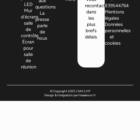
aux
LED
recontactera
839544764
questions
Mur
dans
Mentions
La
d’écrans
les
légales
presse
salle
plus
Données
parle
de
brefs
personnelles
de
contrôle
délais.
et
nous
Écran
cookies
pour
salle
de
réunion
© Copyright 2025 | SAS LVIF
Design & Intégration par Haaakoun.fr