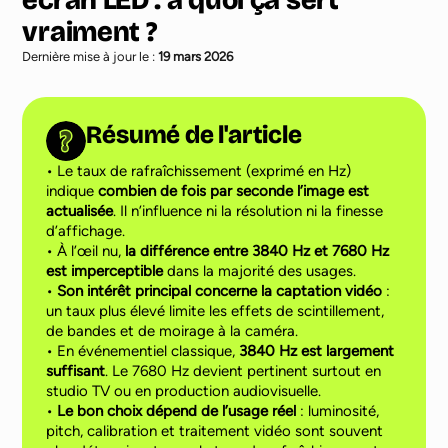
écran LED : à quoi ça sert
vraiment ?
Dernière mise à jour le :
19 mars 2026
Résumé de l'article
• Le taux de rafraîchissement (exprimé en Hz)
indique
combien de fois par seconde l’image est
actualisée
. Il n’influence ni la résolution ni la finesse
d’affichage.
• À l’œil nu,
la différence entre 3840 Hz et 7680 Hz
est imperceptible
dans la majorité des usages.
•
Son intérêt principal concerne la captation vidéo
:
un taux plus élevé limite les effets de scintillement,
de bandes et de moirage à la caméra.
• En événementiel classique,
3840 Hz est largement
suffisant
. Le 7680 Hz devient pertinent surtout en
studio TV ou en production audiovisuelle.
•
Le bon choix dépend de l’usage réel
: luminosité,
pitch, calibration et traitement vidéo sont souvent