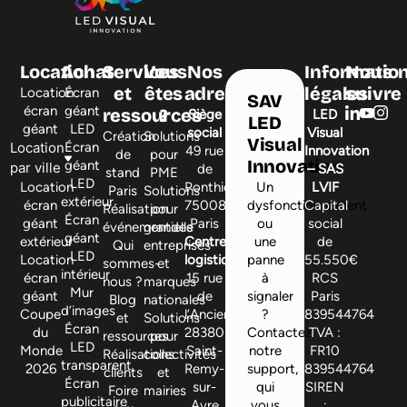
Location
Achat
Services
Vous
Nos
Informatio
Nous
et
êtes
adresses
légales
suivre
Location
Écran
SAV
écran
géant
ressources
?
Siège
LED
LED
géant
LED
social
Visual
Création
Solutions
Visual
Location
Écran
49 rue
Innovation
de
pour
Innovation
géant
par ville
de
– SAS
stand
PME
LED
Location
Ponthieu,
Un
LVIF
Paris
Solutions
extérieur
écran
75008
dysfonctionnement
Capital
Réalisation
pour
Écran
géant
Paris
ou
social
événementielle
grandes
géant
extérieur
Centre
une
de
Qui
entreprises
LED
Location
logistique
panne
55.550€
sommes-
et
intérieur
écran
15 rue
à
RCS
nous ?
marques
Mur
géant
de
signaler
Paris
Blog
nationales
d’images
Coupe
l’Ancienne,
?
839544764
et
Solutions
Écran
du
28380
Contactez
TVA :
ressources
pour
LED
Monde
Saint-
notre
FR10
Réalisations
collectivités
transparent
2026
Remy-
support,
839544764
clients
et
Écran
sur-
qui
SIREN
Foire
mairies
publicitaire
Avre
vous
: