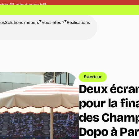
sion 66 minutes sur M6
pos
Solutions métiers
Vous êtes ?
Réalisations
Extérieur
Deux écra
pour la fin
des Champ
Dopo à Par