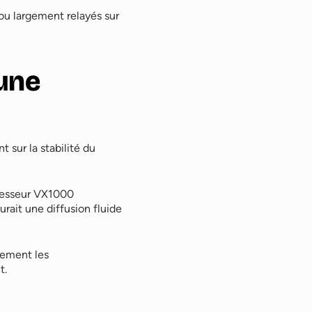
ou largement relayés sur
 une
 sur la stabilité du
ocesseur VX1000
rait une diffusion fluide
rement les
t.