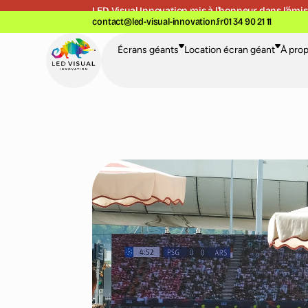
LED Visual Innovation mis à l’honneur dans l’
émis
contact@led-visual-innovation.fr
01 34 90 21 11
Écrans géants
Location écran géant
À pro