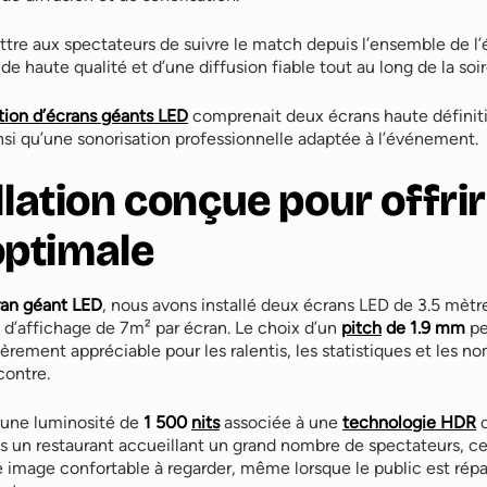
ettre aux spectateurs de suivre le match depuis l’ensemble de l
e haute qualité et d’une diffusion fiable tout au long de la soir
tion d’écrans géants LED
comprenait deux écrans haute définiti
insi qu’une sonorisation professionnelle adaptée à l’événement.
llation conçue pour offri
 optimale
ran géant LED
, nous avons installé deux écrans LED de 3.5 mètr
e d’affichage de 7m² par écran. Le choix d’un
pitch
de 1.9 mm
pe
lièrement appréciable pour les ralentis, les statistiques et les
contre.
’une luminosité de
1 500
nits
associée à une
technologie HDR
o
s un restaurant accueillant un grand nombre de spectateurs, ce
image confortable à regarder, même lorsque le public est répar