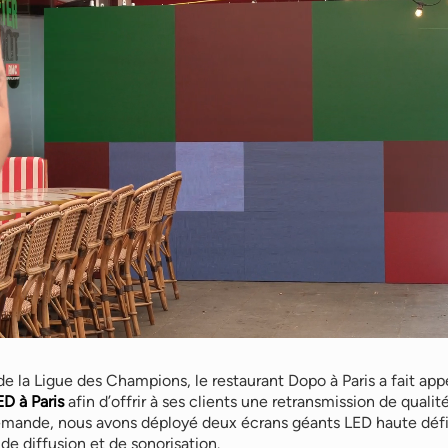
 de la Ligue des Champions, le restaurant Dopo à Paris a fait app
ED à Paris
afin d’offrir à ses clients une retransmission de qualit
emande, nous avons déployé deux écrans géants LED haute dé
de diffusion et de sonorisation.