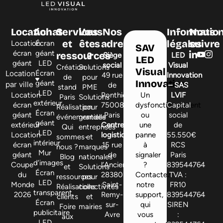
Location
Achat
Services
Vous
Nos
Informatio
Nous
et
êtes
adresses
légales
suivre
Location
Écran
SAV
écran
géant
ressources
?
Siège
LED
LED
géant
LED
social
Visual
Création
Solutions
Visual
Location
Écran
49 rue
Innovation
de
pour
Innovation
géant
par ville
de
– SAS
stand
PME
LED
Location
Ponthieu,
Un
LVIF
Paris
Solutions
extérieur
écran
75008
dysfonctionnement
Capital
Réalisation
pour
Écran
géant
Paris
ou
social
événementielle
grandes
géant
extérieur
Centre
une
de
Qui
entreprises
LED
Location
logistique
panne
55.550€
sommes-
et
intérieur
écran
15 rue
à
RCS
nous ?
marques
Mur
géant
de
signaler
Paris
Blog
nationales
d’images
Coupe
l’Ancienne,
?
839544764
et
Solutions
Écran
du
28380
Contactez
TVA :
ressources
pour
LED
Monde
Saint-
notre
FR10
Réalisations
collectivités
transparent
2026
Remy-
support,
839544764
clients
et
Écran
sur-
qui
SIREN
Foire
mairies
publicitaire
Avre
vous
:
aux
LED