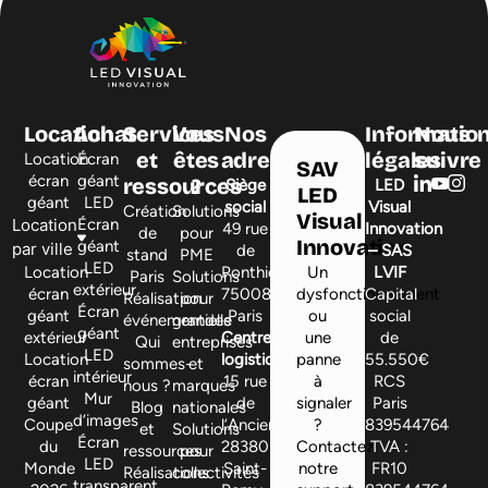
Location
Achat
Services
Vous
Nos
Informatio
Nous
et
êtes
adresses
légales
suivre
Location
Écran
SAV
écran
géant
ressources
?
Siège
LED
LED
géant
LED
social
Visual
Création
Solutions
Visual
Location
Écran
49 rue
Innovation
de
pour
Innovation
géant
par ville
de
– SAS
stand
PME
LED
Location
Ponthieu,
Un
LVIF
Paris
Solutions
extérieur
écran
75008
dysfonctionnement
Capital
Réalisation
pour
Écran
géant
Paris
ou
social
événementielle
grandes
géant
extérieur
Centre
une
de
Qui
entreprises
LED
Location
logistique
panne
55.550€
sommes-
et
intérieur
écran
15 rue
à
RCS
nous ?
marques
Mur
géant
de
signaler
Paris
Blog
nationales
d’images
Coupe
l’Ancienne,
?
839544764
et
Solutions
Écran
du
28380
Contactez
TVA :
ressources
pour
LED
Monde
Saint-
notre
FR10
Réalisations
collectivités
transparent