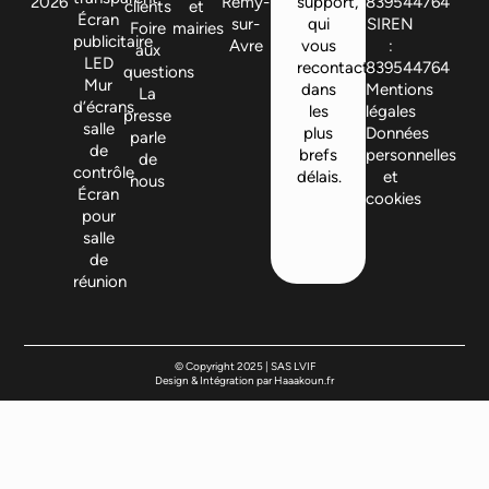
2026
Remy-
support,
839544764
clients
et
Écran
sur-
qui
SIREN
Foire
mairies
publicitaire
Avre
vous
:
aux
LED
recontactera
839544764
questions
Mur
dans
Mentions
La
d’écrans
les
légales
presse
salle
plus
Données
parle
de
brefs
personnelles
de
contrôle
délais.
et
nous
Écran
cookies
pour
salle
de
réunion
© Copyright 2025 | SAS LVIF
Design & Intégration par Haaakoun.fr