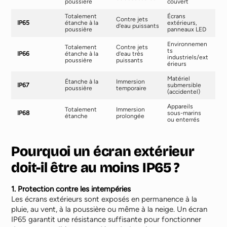
poussière
couvert
Totalement
Écrans
Contre jets
IP65
étanche à la
extérieurs,
d’eau puissants
poussière
panneaux LED
Environnemen
Totalement
Contre jets
ts
IP66
étanche à la
d’eau très
industriels/ext
poussière
puissants
érieurs
Matériel
Étanche à la
Immersion
IP67
submersible
poussière
temporaire
(accidentel)
Appareils
Totalement
Immersion
IP68
sous-marins
étanche
prolongée
ou enterrés
Pourquoi un écran extérieur
doit-il être au moins IP65 ?
1. Protection contre les intempéries
Les écrans extérieurs sont exposés en permanence à la
pluie, au vent, à la poussière ou même à la neige. Un écran
IP65 garantit une résistance suffisante pour fonctionner