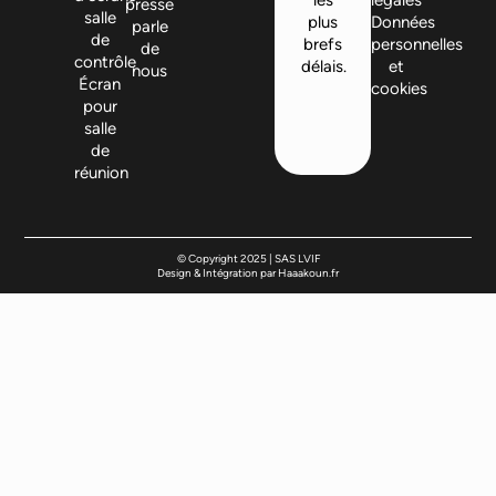
les
légales
presse
salle
plus
Données
parle
de
brefs
personnelles
de
contrôle
délais.
et
nous
Écran
cookies
pour
salle
de
réunion
© Copyright 2025 | SAS LVIF
Design & Intégration par Haaakoun.fr