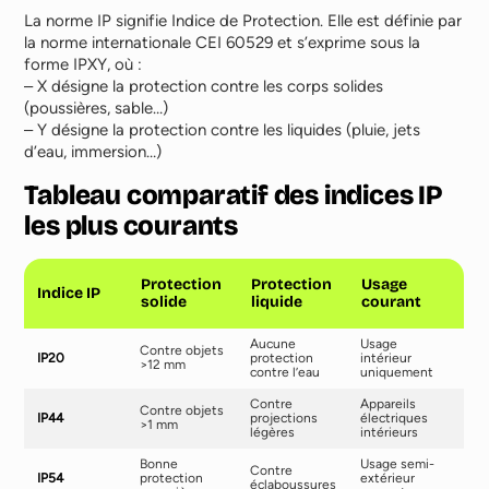
La norme IP signifie Indice de Protection. Elle est définie par
la norme internationale CEI 60529 et s’exprime sous la
forme IPXY, où :
– X désigne la protection contre les corps solides
(poussières, sable…)
– Y désigne la protection contre les liquides (pluie, jets
d’eau, immersion…)
Tableau comparatif des indices IP
les plus courants
Protection
Protection
Usage
Indice IP
solide
liquide
courant
Aucune
Usage
Contre objets
IP20
protection
intérieur
>12 mm
contre l’eau
uniquement
Contre
Appareils
Contre objets
IP44
projections
électriques
>1 mm
légères
intérieurs
Bonne
Usage semi-
Contre
IP54
protection
extérieur
éclaboussures