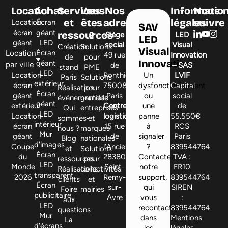
Location
Achat
Services
Vous
Nos
Informatio
Nous
et
êtes
adresses
légales
suivre
Location
Écran
SAV
écran
géant
ressources
?
Siège
LED
LED
géant
LED
social
Visual
Création
Solutions
Visual
Location
Écran
49 rue
Innovation
de
pour
Innovation
géant
par ville
de
– SAS
stand
PME
LED
Location
Ponthieu,
Un
LVIF
Paris
Solutions
extérieur
écran
75008
dysfonctionnement
Capital
Réalisation
pour
Écran
géant
Paris
ou
social
événementielle
grandes
géant
extérieur
Centre
une
de
Qui
entreprises
LED
Location
logistique
panne
55.550€
sommes-
et
intérieur
écran
15 rue
à
RCS
nous ?
marques
Mur
géant
de
signaler
Paris
Blog
nationales
d’images
Coupe
l’Ancienne,
?
839544764
et
Solutions
Écran
du
28380
Contactez
TVA :
ressources
pour
LED
Monde
Saint-
notre
FR10
Réalisations
collectivités
transparent
2026
Remy-
support,
839544764
clients
et
Écran
sur-
qui
SIREN
Foire
mairies
publicitaire
Avre
vous
:
aux
LED
recontactera
839544764
questions
Mur
dans
Mentions
La
d’écrans