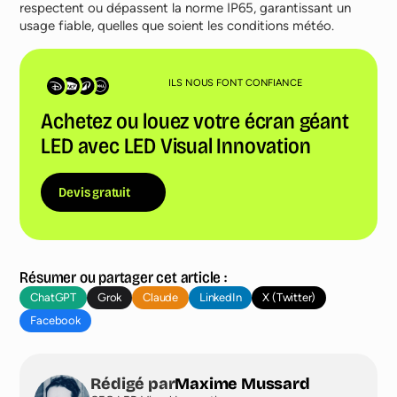
respectent ou dépassent la norme IP65, garantissant un
usage fiable, quelles que soient les conditions météo.
ILS NOUS FONT CONFIANCE
Achetez ou louez votre écran géant
LED avec LED Visual Innovation
Devis gratuit
Résumer ou partager cet article :
ChatGPT
Grok
Claude
LinkedIn
X (Twitter)
Facebook
Rédigé par
Maxime Mussard