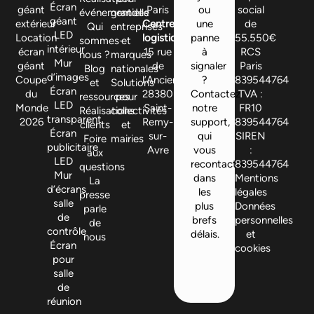
Écran
géant
Paris
ou
social
événementielle
grandes
géant
extérieur
Centre
une
de
Qui
entreprises
LED
Location
logistique
panne
55.550€
sommes-
et
intérieur
écran
15 rue
à
RCS
nous ?
marques
Mur
géant
de
signaler
Paris
Blog
nationales
d’images
Coupe
l’Ancienne,
?
839544764
et
Solutions
Écran
du
28380
Contactez
TVA :
ressources
pour
LED
Monde
Saint-
notre
FR10
Réalisations
collectivités
transparent
2026
Remy-
support,
839544764
clients
et
Écran
sur-
qui
SIREN
Foire
mairies
publicitaire
Avre
vous
:
aux
LED
recontactera
839544764
questions
Mur
dans
Mentions
La
d’écrans
les
légales
presse
salle
plus
Données
parle
de
brefs
personnelles
de
contrôle
délais.
et
nous
Écran
cookies
pour
salle
de
réunion