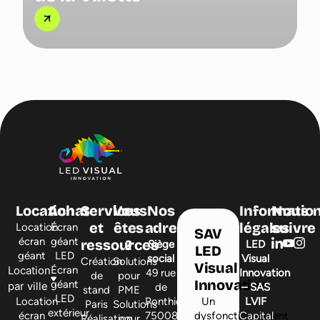
Location
Achat
Services
Vous
Nos
Informatio
Nous
et
êtes
adresses
légales
suivre
Location
Écran
SAV
écran
géant
ressources
?
Siège
LED
LED
géant
LED
social
Visual
Création
Solutions
Visual
Location
Écran
49 rue
Innovation
de
pour
Innovation
géant
par ville
de
– SAS
stand
PME
LED
Location
Ponthieu,
Un
LVIF
Paris
Solutions
extérieur
écran
75008
dysfonctionnement
Capital
Réalisation
pour