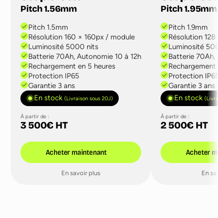
Pitch 1.56mm
Pitch 1.95mm
Pitch 1.5mm
Pitch 1.9mm
Résolution 160 × 160px / module
Résolution 128
Luminosité 5000 nits
Luminosité 500
Batterie 70Ah, Autonomie 10 à 12h
Batterie 70Ah,
Rechargement en 5 heures
Rechargement 
Protection IP65
Protection IP6
Garantie 3 ans
Garantie 3 ans
En stock
En stock
(Livraison sous 20J)
(Livr
À partir de :
À partir de :
3 500€ HT
2 500€ HT
Acheter maintenant
Acheter m
En savoir plus
En sa