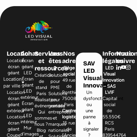
Location
Achat
Services
Vous
Nos
Informatio
Nous
et
êtes
adresses
légales
suivre
Location
Écran
SAV
écran
géant
ressources
?
Siège
LED
LED
géant
LED
social
Visual
Création
Solutions
Visual
Location
Écran
49 rue
Innovation
de
pour
Innovation
géant
par ville
de
– SAS
stand
PME
LED
Location
Ponthieu,
Un
LVIF
Paris
Solutions
extérieur
écran
75008
dysfonctionnement
Capital
Réalisation
pour
Écran
géant
Paris
ou
social
événementielle
grandes
géant
extérieur
Centre
une
de
Qui
entreprises
LED
Location
logistique
panne
55.550€
sommes-
et
intérieur
écran
15 rue
à
RCS
nous ?
marques
Mur
géant
de
signaler
Paris
Blog
nationales
d’images
Coupe
l’Ancienne,
?
839544764
et
Solutions