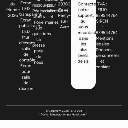
Écran
du
28380
Contactez
TVA :
ressources
pour
LED
Monde
Saint-
notre
FR10
Réalisations
collectivités
transparent
2026
Remy-
support,
839544764
clients
et
Écran
sur-
qui
SIREN
Foire
mairies
publicitaire
Avre
vous
:
aux
LED
recontactera
839544764
questions
Mur
dans
Mentions
La
d’écrans
les
légales
presse
salle
plus
Données
parle
de
brefs
personnelles
de
contrôle
délais.
et
nous
Écran
cookies
pour
salle
de
réunion
© Copyright 2025 | SAS LVIF
Design & Intégration par Haaakoun.fr