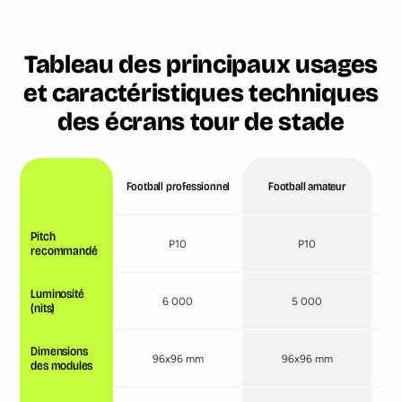
Tableau des principaux usages
et caractéristiques techniques
des écrans tour de stade
Football professionnel
Football amateur
Pitch
P10
P10
recommandé
Luminosité
6 000
5 000
(nits)
Dimensions
96x96 mm
96x96 mm
des modules